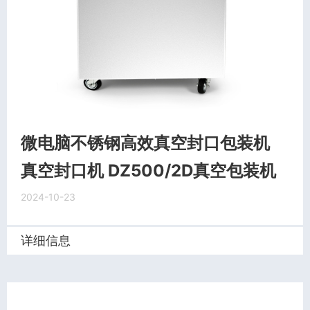
微电脑不锈钢高效真空封口包装机
真空封口机 DZ500/2D真空包装机
2024-10-23
详细信息