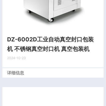
DZ-6002D工业自动真空封口包装
机 不锈钢真空封口机 真空包装机
2024-10-23
详细信息