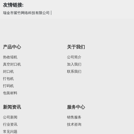
友情链接:
瑞金市紫竹网络科技有限公司
|
产品中心
关于我们
热收缩机
公司简介
真空封口机
加入我们
封口机
联系我们
打包机
打码机
包装材料
新闻资讯
服务中心
公司新闻
销售服务
行业资讯
技术咨询
常见问题