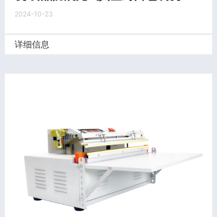
2024-10-23
详细信息